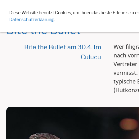
Events 2026
Eventarchiv
Jahreslisten
Besonde
Diese Website benutzt Cookies, um Ihnen das beste Erlebnis zu e
Datenschutzerklärung
.
Bite the Bullet
Wer filig
Bite the Bullet am 30.4. Im
nach vorn
Culucu
Vertreter
vermisst.
typische 
(Hutkonze