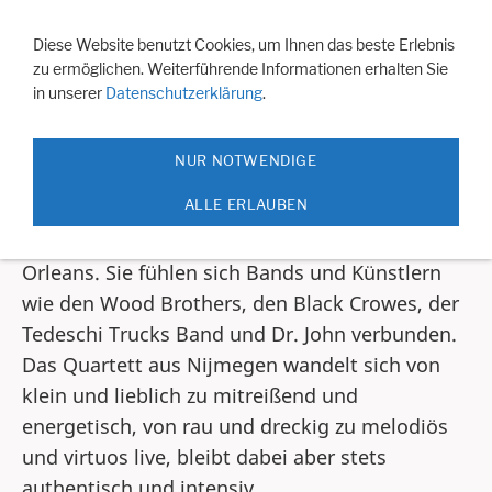
Navigation einblenden
Diese Website benutzt Cookies, um Ihnen das beste Erlebnis
zu ermöglichen. Weiterführende Informationen erhalten Sie
Living Room Heroes
in unserer
Datenschutzerklärung
.
NUR NOTWENDIGE
Living Room Hereos im Juni 25 im Culucu
ALLE ERLAUBEN
Living Room Heroes spielen Southern Soul Rock
mit deutlich spürbaren Einflüssen aus New
Orleans. Sie fühlen sich Bands und Künstlern
wie den Wood Brothers, den Black Crowes, der
Tedeschi Trucks Band und Dr. John verbunden.
Das Quartett aus Nijmegen wandelt sich von
klein und lieblich zu mitreißend und
energetisch, von rau und dreckig zu melodiös
und virtuos live, bleibt dabei aber stets
authentisch und intensiv.