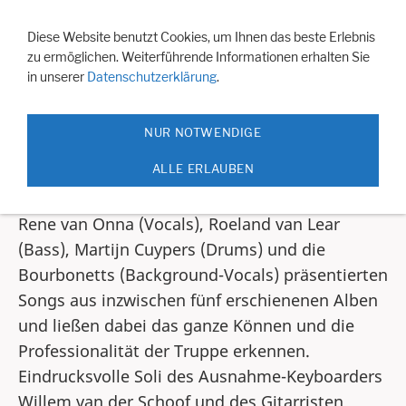
Navigation einblenden
Diese Website benutzt Cookies, um Ihnen das beste Erlebnis
zu ermöglichen. Weiterführende Informationen erhalten Sie
in unserer
Datenschutzerklärung
.
Sweet Bourbon am 19.12. im Culucu
zum dritten Mal durfte man im Culucu Sweet
NUR NOTWENDIGE
Bourbon erleben und es darf gerne noch ein
ALLE ERLAUBEN
viertes, fünftes, ect. Mal geben, so überzeugend
war der Auftritt der Formation aus Nimwegen.
Rene van Onna (Vocals), Roeland van Lear
(Bass), Martijn Cuypers (Drums) und die
Bourbonetts (Background-Vocals) präsentierten
Songs aus inzwischen fünf erschienenen Alben
und ließen dabei das ganze Können und die
Professionalität der Truppe erkennen.
Eindrucksvolle Soli des Ausnahme-Keyboarders
Willem van der Schoof und des Gitarristen