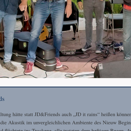
ds
ltung hätte statt JD&Friends auch „JD it rains“ heißen könn
ie Akustik im unvergleichlichen Ambiente des Nieuw Begin in 
 flüchtete ins Trockene, alle trotzten dem heftigen Regen. 