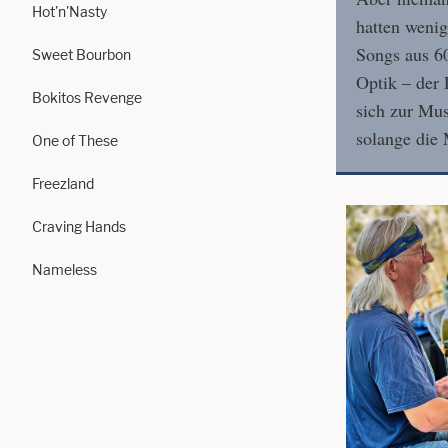
Hot'n'Nasty
hatten wenig
Songs aus 6
Sweet Bourbon
Optik – der
Bokitos Revenge
sich zur Mus
solange die 
One of These
Freezland
Craving Hands
Nameless