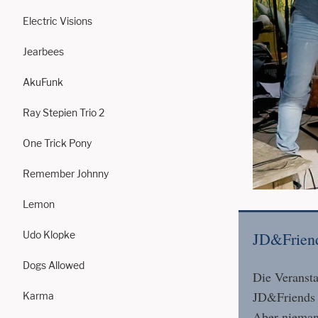
Electric Visions
Jearbees
AkuFunk
Ray Stepien Trio 2
One Trick Pony
Remember Johnny
Lemon
Udo Klopke
JD&Frien
Dogs Allowed
Die Veransta
JD&Friends d
Karma
Aber niemand