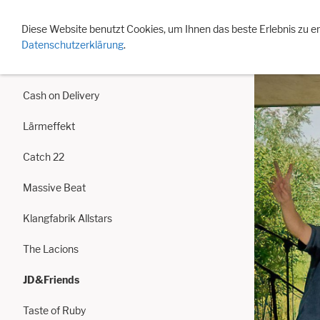
Events 2026
Eventarchiv
Jahreslisten
Besonde
Diese Website benutzt Cookies, um Ihnen das beste Erlebnis zu e
Datenschutzerklärung
.
Three Red Shoes
Cash on Delivery
Lärmeffekt
Catch 22
Massive Beat
Klangfabrik Allstars
The Lacions
JD&Friends
Taste of Ruby