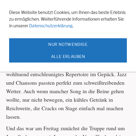
Navigation einblenden
Diese Website benutzt Cookies, um Ihnen das beste Erlebnis
zu ermöglichen. Weiterführende Informationen erhalten Sie
Jazzy Jane
in unserer
Datenschutzerklärung
.
Das gabs auch noch nicht im Culucu Kleve
NUR NOTWENDIGE
Ein Wochenende der ruhigen Töne. Sowohl Jazzy Jane
ALLE ERLAUBEN
(FR) als auch Miriam de Vroome (SA) hatten ein
wohltuend entschleunigtes Repertoire im Gepäck. Jazz
und Chansons passten perfekt zum schweißtreibenden
Wetter. Auch wenn mancher Song in die Beine gehen
wollte, nur nicht bewegen, ein kühles Getränk in
Reichweite, die Cracks on Stage einfach mal machen
lassen.
Und das war am Freitag zunächst die Truppe rund um