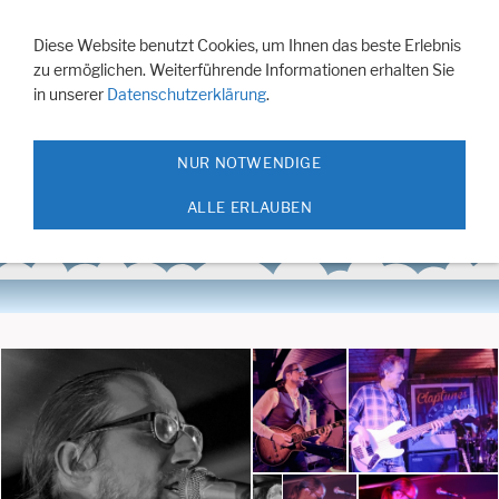
Navigation einblenden
Diese Website benutzt Cookies, um Ihnen das beste Erlebnis
zu ermöglichen. Weiterführende Informationen erhalten Sie
Claptunes
in unserer
Datenschutzerklärung
.
NUR NOTWENDIGE
Eröffnung des Konzertjahres 2018 der
Klangfabrik Kleve am18.1.2018
ALLE ERLAUBEN