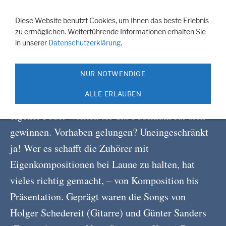
Navigation einblenden
Diese Website benutzt Cookies, um Ihnen das beste Erlebnis
zu ermöglichen. Weiterführende Informationen erhalten Sie
in unserer
Datenschutzerklärung
.
Catch22 im Culucu Kleve
NUR NOTWENDIGE
Die fünköpfige Formation Catch 22 gab sich am
ALLE ERLAUBEN
26.6. im Culucu die Ehre. Mit Rock und Funk aus
eigener Feder wollten sie das Publikum für sich
gewinnen. Vorhaben gelungen? Uneingeschränkt
ja! Wer es schafft die Zuhörer mit
Eigenkompositionen bei Laune zu halten, hat
vieles richtig gemacht, – von Komposition bis
Präsentation. Geprägt waren die Songs von
Holger Schedereit (Gitarre) und Günter Sanders